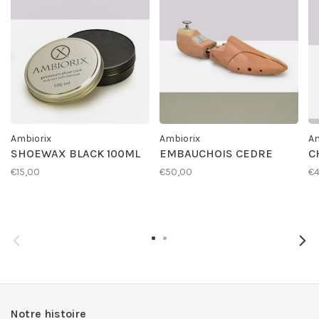
Ambiorix
Ambiorix
Am
SHOEWAX BLACK 100ML
EMBAUCHOIS CEDRE
C
€15,00
€50,00
€4
Notre histoire