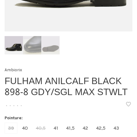
Ambiorix
FULHAM ANILCALF BLACK
898-8 GDY/SGL MAX STWLT
•
•
•
•
•
Pointure:
39
40
40,5
41
41,5
42
42,5
43