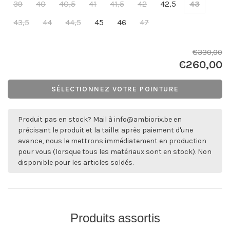
39
40
40,5
41
41,5
42
42,5
43
43,5
44
44,5
45
46
47
€330,00
€260,00
SÉLECTIONNEZ VOTRE POINTURE
Produit pas en stock? Mail à
info@ambiorix.be
en
précisant le produit et la taille: après paiement d'une
avance, nous le mettrons immédiatement en production
pour vous (lorsque tous les matériaux sont en stock). Non
disponible pour les articles soldés.
Produits assortis