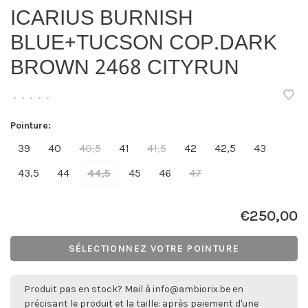
ICARIUS BURNISH
BLUE+TUCSON COP.DARK
BROWN 2468 CITYRUN
•
•
•
•
•
Pointure:
39
40
40,5
41
41,5
42
42,5
43
43,5
44
44,5
45
46
47
€250,00
SÉLECTIONNEZ VOTRE POINTURE
Produit pas en stock? Mail à
info@ambiorix.be
en
précisant le produit et la taille: après paiement d'une