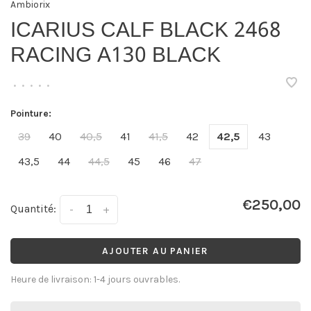
Ambiorix
ICARIUS CALF BLACK 2468
RACING A130 BLACK
•
•
•
•
•
Pointure:
39
40
40,5
41
41,5
42
42,5
43
43,5
44
44,5
45
46
47
€250,00
Quantité:
-
+
AJOUTER AU PANIER
Heure de livraison: 1-4 jours ouvrables.