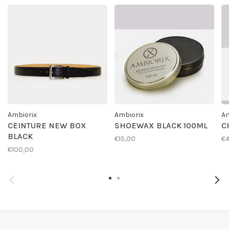
Ambiorix
Ambiorix
Am
CEINTURE NEW BOX
SHOEWAX BLACK 100ML
C
BLACK
€15,00
€4
€100,00