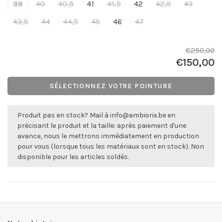
39
40
40,5
41
41,5
42
42,5
43
43,5
44
44,5
45
46
47
€250,00
€150,00
SÉLECTIONNEZ VOTRE POINTURE
Produit pas en stock? Mail à
info@ambiorix.be
en
précisant le produit et la taille: après paiement d'une
avance, nous le mettrons immédiatement en production
pour vous (lorsque tous les matériaux sont en stock). Non
disponible pour les articles soldés.