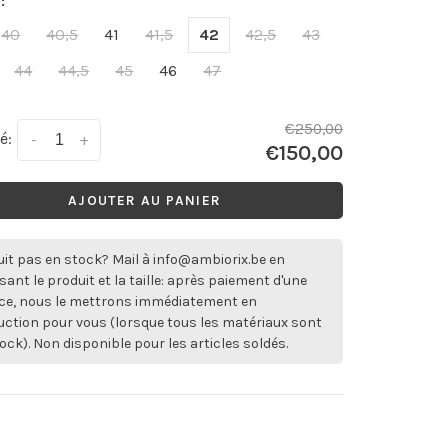
:
40
40,5
41
41,5
42
42,5
43
44
44,5
45
46
47
€250,00
é:
-
+
€150,00
AJOUTER AU PANIER
it pas en stock? Mail à
info@ambiorix.be
en
sant le produit et la taille: après paiement d'une
ce, nous le mettrons immédiatement en
ction pour vous (lorsque tous les matériaux sont
ock). Non disponible pour les articles soldés.