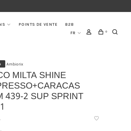
NS
POINTS DE VENTE
B2B
0
FR
Ambiorix
s
CO MILTA SHINE
PRESSO+CARACAS
 439-2 SUP SPRINT
1
•