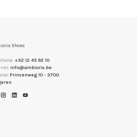
orix Shoes
phone:
+32 12 45 92 10
riel:
info@ambiorix.be
sse:
Prinsenweg 10 - 3700
geren