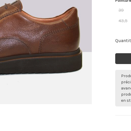
Pointure
39
43,5
Quantit
Produ
préci
avan
produ
en st