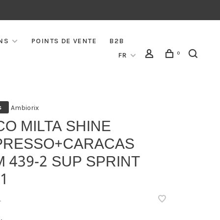
NS
POINTS DE VENTE
B2B
0
FR
Ambiorix
s
CO MILTA SHINE
PRESSO+CARACAS
 439-2 SUP SPRINT
1
•