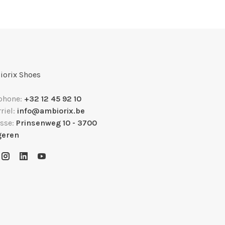
orix Shoes
phone:
+32 12 45 92 10
riel:
info@ambiorix.be
sse:
Prinsenweg 10 - 3700
geren