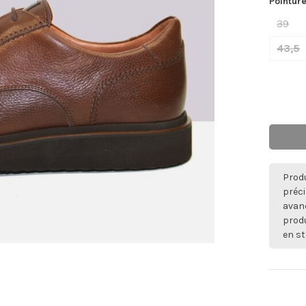
Pointure
39
43,5
Produ
préci
avan
produ
en st