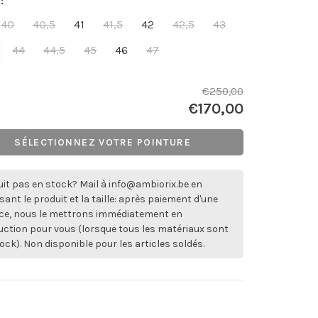
:
40
40,5
41
41,5
42
42,5
43
44
44,5
45
46
47
€250,00
€170,00
SÉLECTIONNEZ VOTRE POINTURE
it pas en stock? Mail à
info@ambiorix.be
en
sant le produit et la taille: après paiement d'une
ce, nous le mettrons immédiatement en
ction pour vous (lorsque tous les matériaux sont
ock). Non disponible pour les articles soldés.