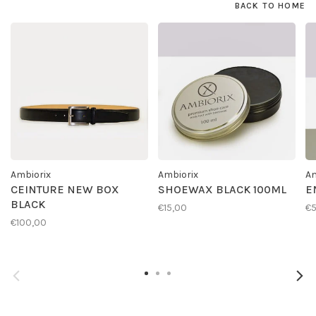
BACK TO HOME
Ambiorix
Ambiorix
Am
CEINTURE NEW BOX
SHOEWAX BLACK 100ML
E
BLACK
€15,00
€
€100,00