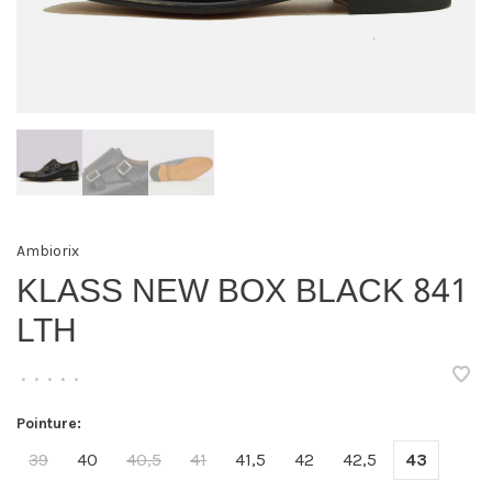
Ambiorix
KLASS NEW BOX BLACK 841
LTH
•
•
•
•
•
Pointure:
39
40
40,5
41
41,5
42
42,5
43