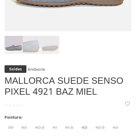
Ambiorix
Soldes
MALLORCA SUEDE SENSO
PIXEL 4921 BAZ MIEL
•
•
•
•
•
Pointure:
39
40
40,5
41
41,5
42
42,5
43