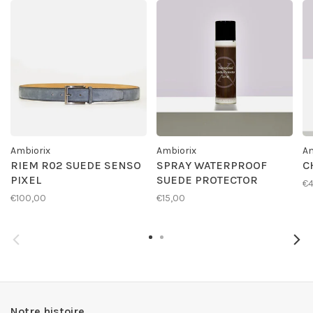
Ambiorix
Ambiorix
Am
RIEM R02 SUEDE SENSO
SPRAY WATERPROOF
C
PIXEL
SUEDE PROTECTOR
€4
€100,00
€15,00
Notre histoire