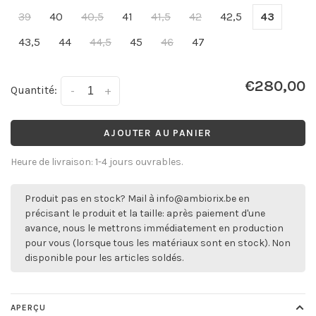
39
40
40,5
41
41,5
42
42,5
43
43,5
44
44,5
45
46
47
€280,00
Quantité:
-
+
AJOUTER AU PANIER
Heure de livraison: 1-4 jours ouvrables.
Produit pas en stock? Mail à
info@ambiorix.be
en
précisant le produit et la taille: après paiement d'une
avance, nous le mettrons immédiatement en production
pour vous (lorsque tous les matériaux sont en stock). Non
disponible pour les articles soldés.
APERÇU