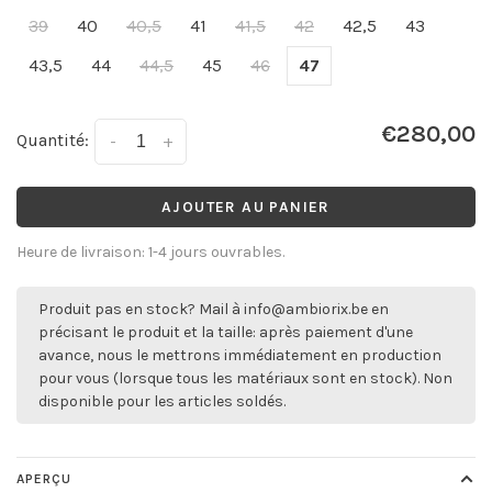
39
40
40,5
41
41,5
42
42,5
43
43,5
44
44,5
45
46
47
€280,00
Quantité:
-
+
AJOUTER AU PANIER
Heure de livraison: 1-4 jours ouvrables.
Produit pas en stock? Mail à
info@ambiorix.be
en
précisant le produit et la taille: après paiement d'une
avance, nous le mettrons immédiatement en production
pour vous (lorsque tous les matériaux sont en stock). Non
disponible pour les articles soldés.
APERÇU