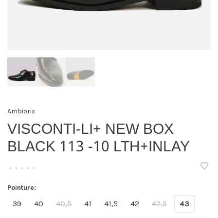
Ambiorix
VISCONTI-LI+ NEW BOX
BLACK 113 -10 LTH+INLAY
•
•
•
•
•
Pointure:
39
40
40,5
41
41,5
42
42,5
43