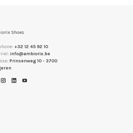
orix Shoes
phone:
+32 12 45 92 10
riel:
info@ambiorix.be
sse:
Prinsenweg 10 - 3700
geren