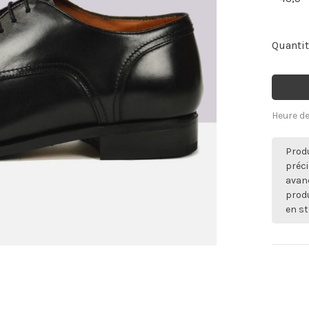
Quantit
Heure de
Produ
préci
avan
produ
en st