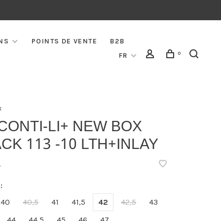
NS
POINTS DE VENTE
B2B
0
FR
x
CONTI-LI+ NEW BOX
CK 113 -10 LTH+INLAY
•
:
40
40,5
41
41,5
42
42,5
43
44
44,5
45
46
47