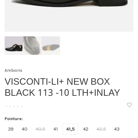
Ambiorix
VISCONTI-LI+ NEW BOX
BLACK 113 -10 LTH+INLAY
•
•
•
•
•
Pointure:
39
40
40,5
41
41,5
42
42,5
43