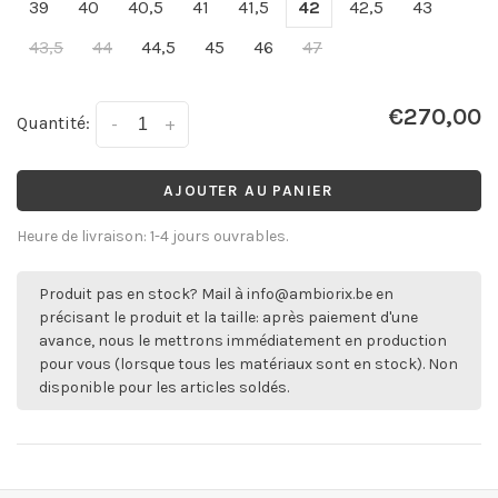
39
40
40,5
41
41,5
42
42,5
43
43,5
44
44,5
45
46
47
€270,00
Quantité:
-
+
AJOUTER AU PANIER
Heure de livraison: 1-4 jours ouvrables.
Produit pas en stock? Mail à
info@ambiorix.be
en
précisant le produit et la taille: après paiement d'une
avance, nous le mettrons immédiatement en production
pour vous (lorsque tous les matériaux sont en stock). Non
disponible pour les articles soldés.