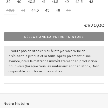
39
40
40,5
41
41,5
42
42,5
43
43,5
44
44,5
45
46
47
€270,00
SÉLECTIONNEZ VOTRE POINTURE
Produit pas en stock? Mail à
info@ambiorix.be
en
précisant le produit et la taille: après paiement d'une
avance, nous le mettrons immédiatement en production
pour vous (lorsque tous les matériaux sont en stock). Non
disponible pour les articles soldés.
Notre histoire