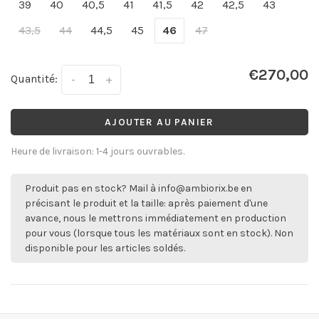
39
40
40,5
41
41,5
42
42,5
43
43,5
44
44,5
45
46
47
€270,00
Quantité:
-
+
AJOUTER AU PANIER
Heure de livraison: 1-4 jours ouvrables.
Produit pas en stock? Mail à
info@ambiorix.be
en
précisant le produit et la taille: après paiement d'une
avance, nous le mettrons immédiatement en production
pour vous (lorsque tous les matériaux sont en stock). Non
disponible pour les articles soldés.