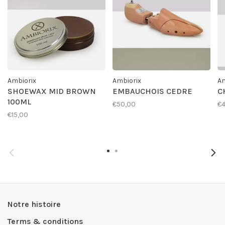
Ambiorix
Ambiorix
Am
SHOEWAX MID BROWN
EMBAUCHOIS CEDRE
C
100ML
€50,00
€4
€15,00
Notre histoire
Terms & conditions