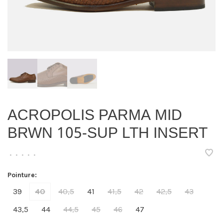
ACROPOLIS PARMA MID
BRWN 105-SUP LTH INSERT
•
•
•
•
•
Pointure:
39
40
40,5
41
41,5
42
42,5
43
43,5
44
44,5
45
46
47