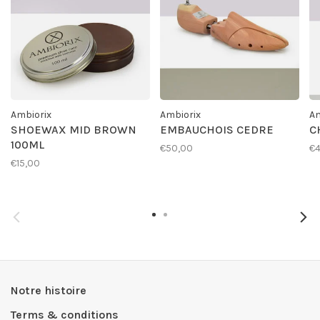
Ambiorix
Ambiorix
Am
SHOEWAX MID BROWN
EMBAUCHOIS CEDRE
C
100ML
€50,00
€4
€15,00
Notre histoire
Terms & conditions