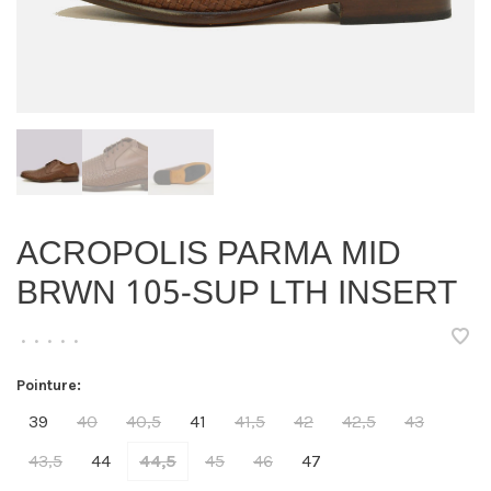
ACROPOLIS PARMA MID
BRWN 105-SUP LTH INSERT
•
•
•
•
•
Pointure:
39
40
40,5
41
41,5
42
42,5
43
43,5
44
44,5
45
46
47