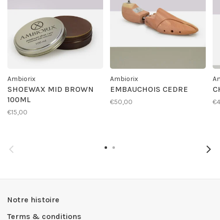
Ambiorix
Ambiorix
Am
SHOEWAX MID BROWN
EMBAUCHOIS CEDRE
C
100ML
€50,00
€4
€15,00
Notre histoire
Terms & conditions