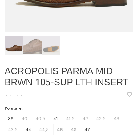
ACROPOLIS PARMA MID
BRWN 105-SUP LTH INSERT
•
•
•
•
•
Pointure:
39
40
40,5
41
41,5
42
42,5
43
43,5
44
44,5
45
46
47