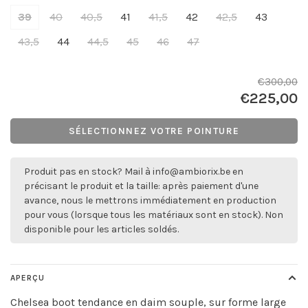
39
40
40,5
41
41,5
42
42,5
43
43,5
44
44,5
45
46
47
€300,00
€225,00
SÉLECTIONNEZ VOTRE POINTURE
Produit pas en stock? Mail à
info@ambiorix.be
en
précisant le produit et la taille: après paiement d'une
avance, nous le mettrons immédiatement en production
pour vous (lorsque tous les matériaux sont en stock). Non
disponible pour les articles soldés.
APERÇU
Chelsea boot tendance en daim souple, sur forme large