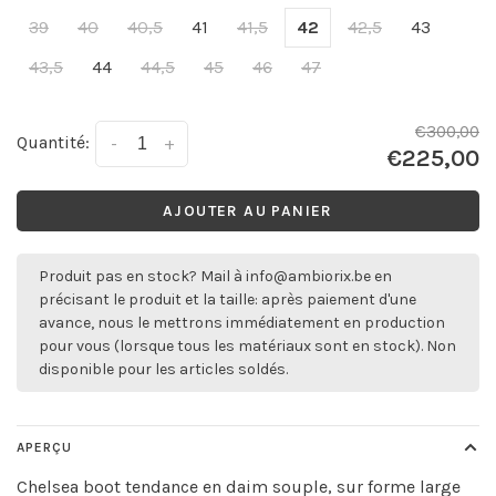
39
40
40,5
41
41,5
42
42,5
43
43,5
44
44,5
45
46
47
€300,00
Quantité:
-
+
€225,00
AJOUTER AU PANIER
Produit pas en stock? Mail à
info@ambiorix.be
en
précisant le produit et la taille: après paiement d'une
avance, nous le mettrons immédiatement en production
pour vous (lorsque tous les matériaux sont en stock). Non
disponible pour les articles soldés.
APERÇU
Chelsea boot tendance en daim souple, sur forme large