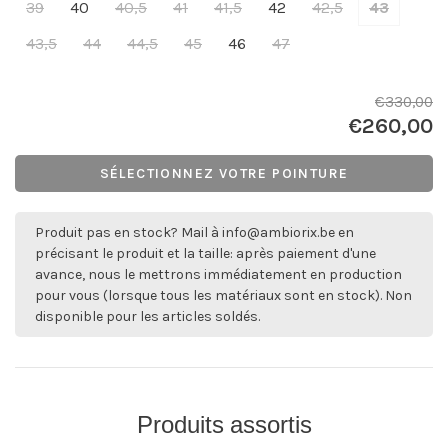
39
40
40,5
41
41,5
42
42,5
43
43,5
44
44,5
45
46
47
€330,00
€260,00
SÉLECTIONNEZ VOTRE POINTURE
Produit pas en stock? Mail à
info@ambiorix.be
en
précisant le produit et la taille: après paiement d'une
avance, nous le mettrons immédiatement en production
pour vous (lorsque tous les matériaux sont en stock). Non
disponible pour les articles soldés.
Produits assortis