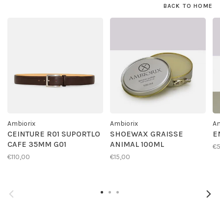
BACK TO HOME
Ambiorix
Ambiorix
Am
CEINTURE R01 SUPORTLO
SHOEWAX GRAISSE
E
CAFE 35MM G01
ANIMAL 100ML
€
€110,00
€15,00