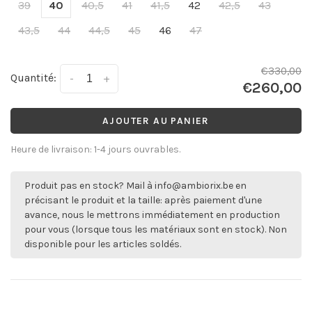
39
40
40,5
41
41,5
42
42,5
43
43,5
44
44,5
45
46
47
€330,00
Quantité:
-
+
€260,00
AJOUTER AU PANIER
Heure de livraison: 1-4 jours ouvrables.
Produit pas en stock? Mail à
info@ambiorix.be
en
précisant le produit et la taille: après paiement d'une
avance, nous le mettrons immédiatement en production
pour vous (lorsque tous les matériaux sont en stock). Non
disponible pour les articles soldés.