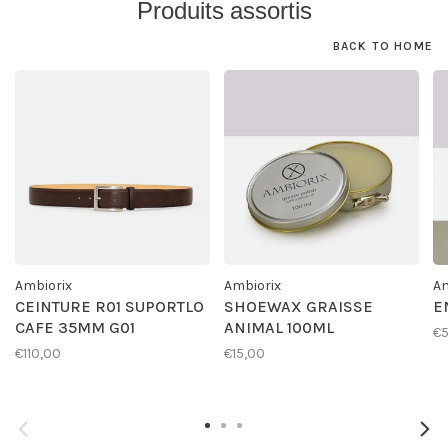
Produits assortis
BACK TO HOME
Ambiorix
Ambiorix
Am
CEINTURE R01 SUPORTLO
SHOEWAX GRAISSE
E
CAFE 35MM G01
ANIMAL 100ML
€
€110,00
€15,00