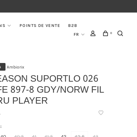
NS
POINTS DE VENTE
B2B
0
FR
Ambiorix
s
EASON SUPORTLO 026
E 897-8 GDY/NORW FIL
RU PLAYER
•
:
40
40,5
41
41,5
42
42,5
43