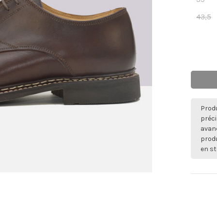
43,5
Produ
préci
avan
produ
en st