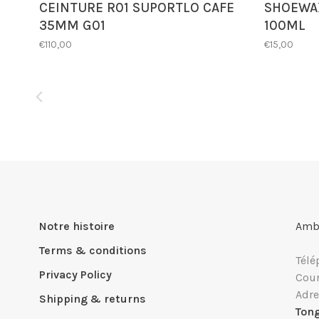
CEINTURE R01 SUPORTLO CAFE
SHOEWAX
35MM G01
100ML
€110,00
€15,00
Notre histoire
Ambi
Terms & conditions
Télé
Privacy Policy
Cour
Adre
Shipping & returns
Ton