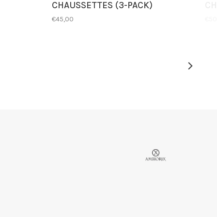
CHAUSSETTES (3-PACK)
CH
€45,00
€50