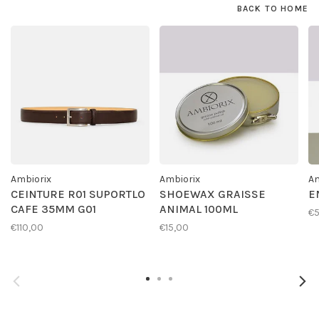
BACK TO HOME
Ambiorix
Ambiorix
Am
CEINTURE R01 SUPORTLO
SHOEWAX GRAISSE
E
CAFE 35MM G01
ANIMAL 100ML
€
€110,00
€15,00