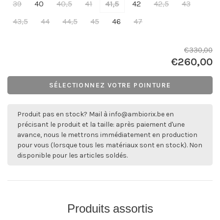
39
40
40,5
41
41,5
42
42,5
43
43,5
44
44,5
45
46
47
€330,00
€260,00
SÉLECTIONNEZ VOTRE POINTURE
Produit pas en stock? Mail à
info@ambiorix.be
en
précisant le produit et la taille: après paiement d'une
avance, nous le mettrons immédiatement en production
pour vous (lorsque tous les matériaux sont en stock). Non
disponible pour les articles soldés.
Produits assortis