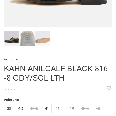
Ambiorix
KAHN ANILCALF BLACK 816
-8 GDY/SGL LTH
•
•
•
•
•
Pointure:
39
40
40,5
41
41,5
42
42,5
43