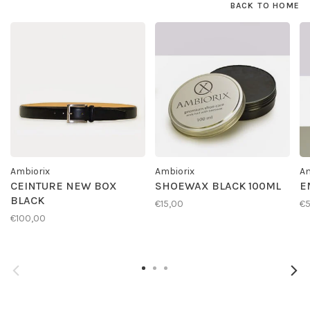
BACK TO HOME
Ambiorix
Ambiorix
Am
CEINTURE NEW BOX
SHOEWAX BLACK 100ML
E
BLACK
€15,00
€
€100,00