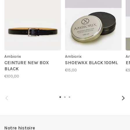
Ambiorix
Ambiorix
Am
CEINTURE NEW BOX
SHOEWAX BLACK 100ML
E
BLACK
€15,00
€
€100,00
Notre histoire