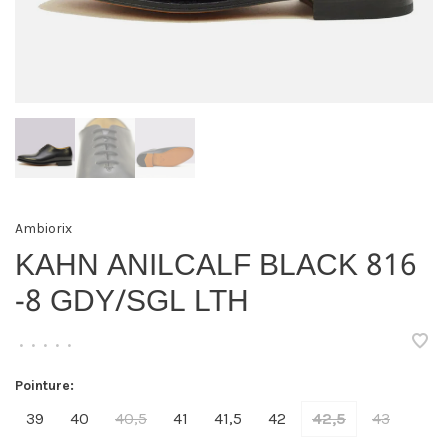
Ambiorix
KAHN ANILCALF BLACK 816
-8 GDY/SGL LTH
•
•
•
•
•
Pointure:
39
40
40,5
41
41,5
42
42,5
43