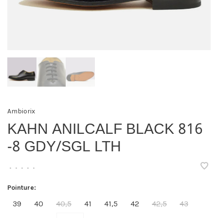
Ambiorix
KAHN ANILCALF BLACK 816
-8 GDY/SGL LTH
•
•
•
•
•
Pointure:
39
40
40,5
41
41,5
42
42,5
43