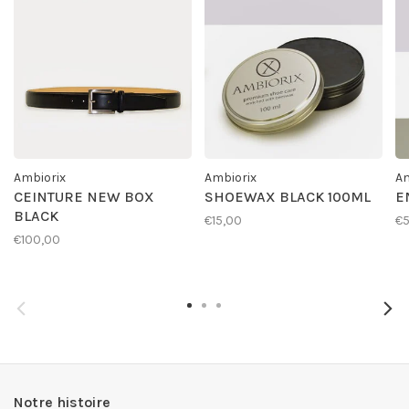
Ambiorix
Ambiorix
Am
CEINTURE NEW BOX
SHOEWAX BLACK 100ML
E
BLACK
€15,00
€
€100,00
Notre histoire