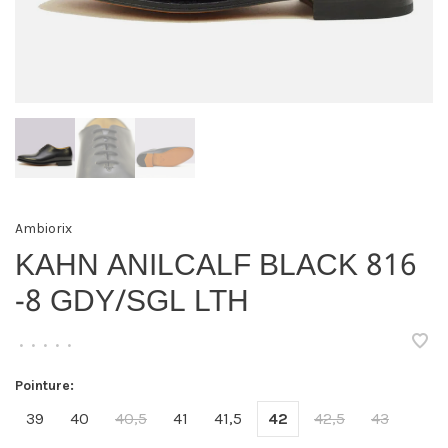
Ambiorix
KAHN ANILCALF BLACK 816
-8 GDY/SGL LTH
•
•
•
•
•
Pointure:
39
40
40,5
41
41,5
42
42,5
43