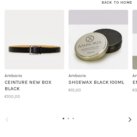
BACK TO HOME
Ambiorix
Ambiorix
Am
CEINTURE NEW BOX
SHOEWAX BLACK 100ML
E
BLACK
€15,00
€
€100,00